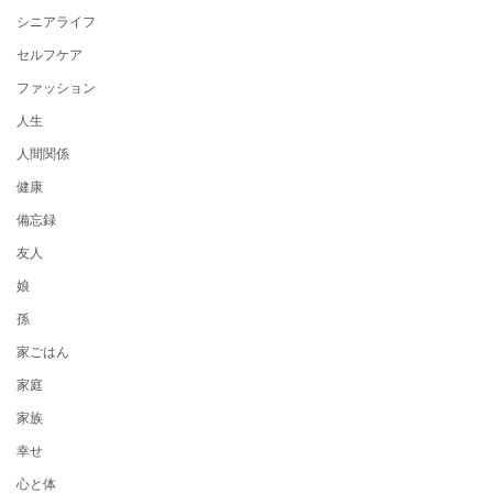
シニアライフ
セルフケア
ファッション
人生
人間関係
健康
備忘録
友人
娘
孫
家ごはん
家庭
家族
幸せ
心と体