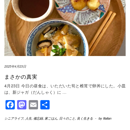
2025年4月23日
まさかの真実
4月23日 今日の昼食は、いただいた筍と椎茸で卵丼にした。小皿
は、新ジャガ（だんしゃく）に
…
Facebook
Mastodon
Email
共
有
シニアライフ
,
人生
,
備忘録
,
家ごはん
,
日々のこと
,
良く生きる
-
by
Illallan