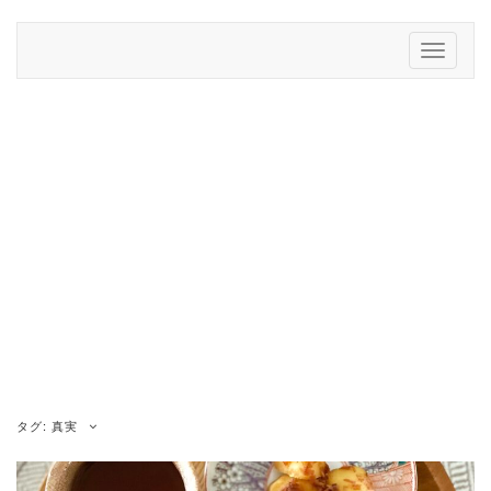
Skip
to
Toggle
content
Navigati
タグ:
真実