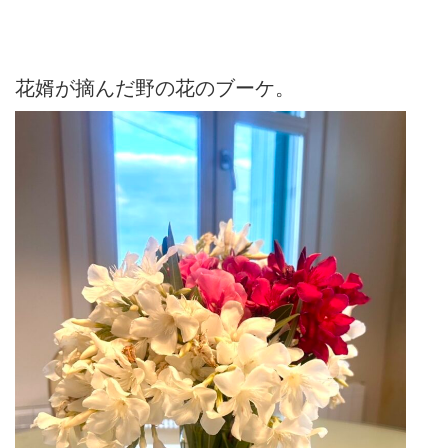
花婿が摘んだ野の花のブーケ。