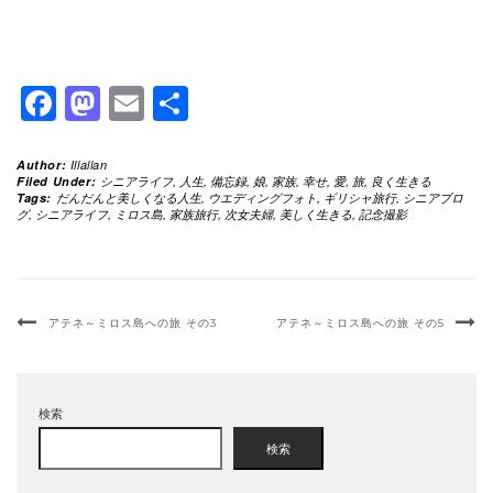
Facebook
Mastodon
Email
共
有
Author:
Illallan
Filed Under:
シニアライフ
,
人生
,
備忘録
,
娘
,
家族
,
幸せ
,
愛
,
旅
,
良く生きる
Tags:
だんだんと美しくなる人生
,
ウエディングフォト
,
ギリシャ旅行
,
シニアブロ
グ
,
シニアライフ
,
ミロス島
,
家族旅行
,
次女夫婦
,
美しく生きる
,
記念撮影
アテネ～ミロス島への旅 その3
アテネ～ミロス島への旅 その5
検索
検索