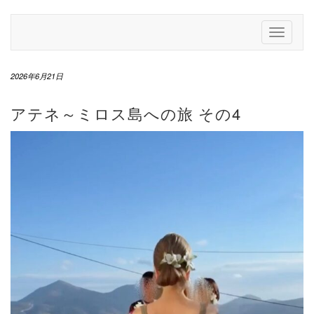
Skip
to
Toggle
content
Navigati
2026年6月21日
アテネ～ミロス島への旅 その4