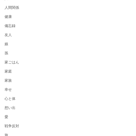
人間関係
健康
備忘録
友人
娘
孫
家ごはん
家庭
家族
幸せ
心と体
想い出
愛
戦争反対
旅