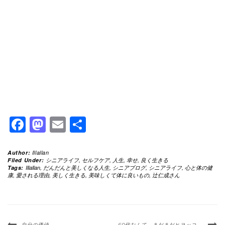
Facebook
Mastodon
Email
共
有
Author:
Illallan
Filed Under:
シニアライフ
,
セルフケア
,
人生
,
幸せ
,
良く生きる
Tags:
Illallan
,
だんだんと美しくなる人生
,
シニアブログ
,
シニアライフ
,
心と体の健
康
,
愛される理由
,
美しく生きる
,
美味しくて体に良いもの
,
辻仁成さん
自分の価値。
60代なんて、まだまだヒヨッコ。