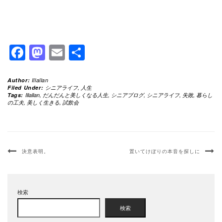
Facebook
Mastodon
Email
共
有
Author:
Illallan
Filed Under:
シニアライフ
,
人生
Tags:
Illallan
,
だんだんと美しくなる人生
,
シニアブログ
,
シニアライフ
,
失敗
,
暮らし
の工夫
,
美しく生きる
,
試飲会
決意表明。
置いてけぼりの本音を探しに
検索
検索