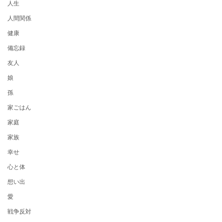
人生
人間関係
健康
備忘録
友人
娘
孫
家ごはん
家庭
家族
幸せ
心と体
想い出
愛
戦争反対