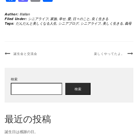
有
Author:
Illallan
Filed Under:
シニアライフ
,
家族
,
幸せ
,
愛
,
日々のこと
,
良く生きる
Tags:
だんだんと美しくなる人生
,
シニアブログ
,
シニアライフ
,
美しく生きる
,
義母
誕生会と交流会
楽しくやってたよ。
検索
検索
最近の投稿
誕生日は感謝の日。