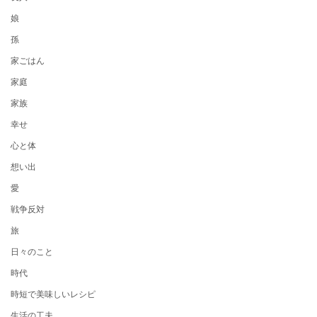
娘
孫
家ごはん
家庭
家族
幸せ
心と体
想い出
愛
戦争反対
旅
日々のこと
時代
時短で美味しいレシピ
生活の工夫