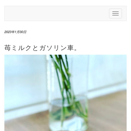
Skip
to
Toggle
content
Navigati
2023年1月30日
苺ミルクとガソリン車。