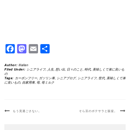
Facebook
Mastodon
Email
共
有
Author:
Illallan
Filed Under:
シニアライフ
,
人生
,
想い出
,
日々のこと
,
時代
,
美味しくて体に良いも
の
Tags:
カーボンフリー
,
ガソリン車
,
シニアブログ
,
シニアライフ
,
世代
,
美味しくて体
に良いもの
,
自家用車
,
苺
,
苺ミルク
もう見過ごさない。
そら豆のポテサラと販促。