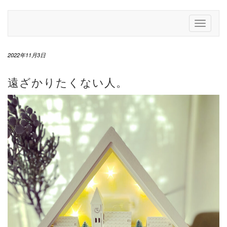
Skip
to
Toggle
content
Navigati
2022年11月3日
遠ざかりたくない人。