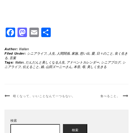
Facebook
Mastodon
Email
共
有
Author:
Illallan
Filed Under:
シニアライフ
,
人生
,
人間関係
,
家族
,
想い出
,
愛
,
日々のこと
,
良く生き
る
,
言葉
Tags:
Illallan
,
だんだんと美しくなる人生
,
アドベントカレンダー
,
シニアブログ
,
シ
ニアライフ
,
伝えること
,
娘
,
山田ズーニーさん
,
本音
,
母
,
美しく生きる
暗くなって、いいことなんて一つもない。
食べること。
検索
検索