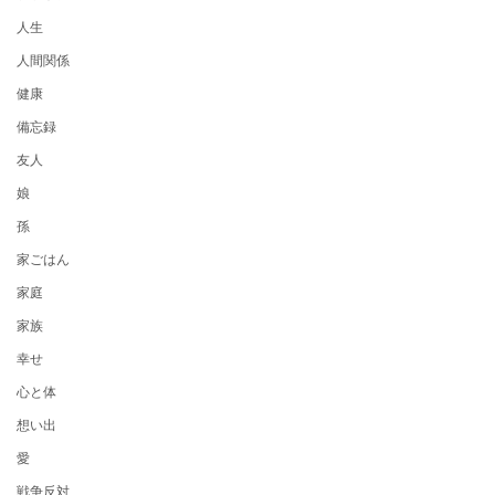
人生
人間関係
健康
備忘録
友人
娘
孫
家ごはん
家庭
家族
幸せ
心と体
想い出
愛
戦争反対