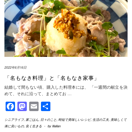
2022年6月16日
「名もなき料理」と「名もなき家事」
結婚して間もない頃、購入した料理本には、 「一週間の献立を決
めて、それに沿って、まとめてお
…
Facebook
Mastodon
Email
共
有
シニアライフ
,
家ごはん
,
日々のこと
,
時短で美味しいレシピ
,
生活の工夫
,
美味しくて
体に良いもの
,
良く生きる
-
by
Illallan