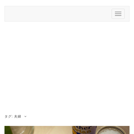
Skip
to
Toggle
content
Navigati
タグ:
夫婦