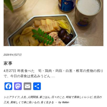
2026年4月27日
家事
4月27日 昨夜食べた 筍・鶏肉・蒟蒻・白葱・椎茸の煮物の残り
で、今日の昼食は煮込みうどん
…
Facebook
Mastodon
Email
共
有
シニアライフ
,
人生
,
人間関係
,
家ごはん
,
日々のこと
,
時短で美味しいレシピ
,
生活の
工夫
,
美味しくて体に良いもの
,
良く生きる
-
by
Illallan