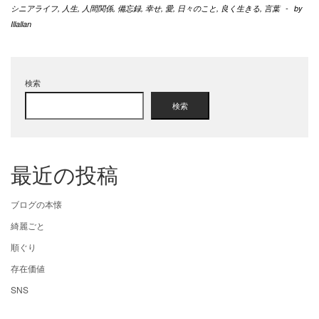
シニアライフ
,
人生
,
人間関係
,
備忘録
,
幸せ
,
愛
,
日々のこと
,
良く生きる
,
言葉
-
by
Illallan
検索
検索
最近の投稿
ブログの本懐
綺麗ごと
順ぐり
存在価値
SNS