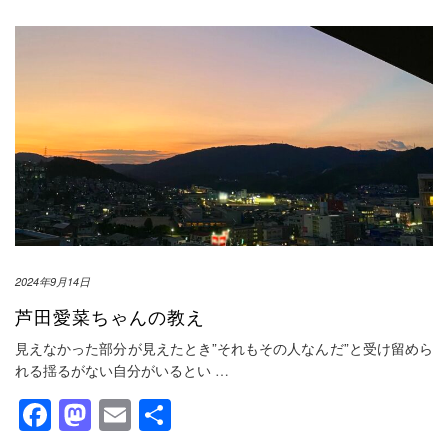
2024年9月14日
芦田愛菜ちゃんの教え
見えなかった部分が見えたとき”それもその人なんだ”と受け留めら
れる揺るがない自分がいるとい
…
Facebook
Mastodon
Email
共
有