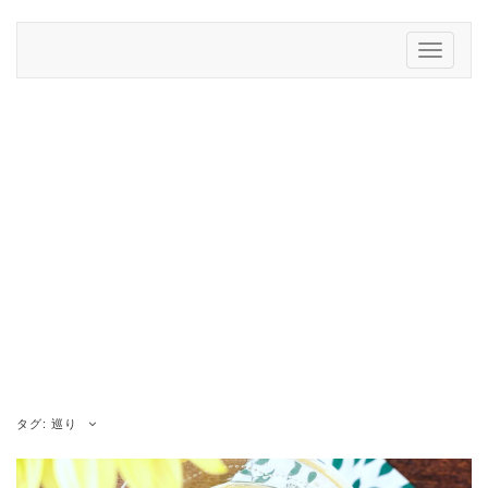
Skip
to
Toggle
content
Navigati
タグ:
巡り