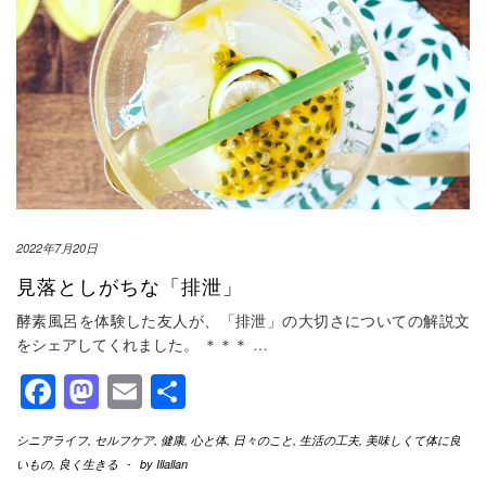
2022年7月20日
見落としがちな「排泄」
酵素風呂を体験した友人が、「排泄」の大切さについての解説文
をシェアしてくれました。 ＊＊＊
…
Facebook
Mastodon
Email
共
有
シニアライフ
,
セルフケア
,
健康
,
心と体
,
日々のこと
,
生活の工夫
,
美味しくて体に良
いもの
,
良く生きる
-
by
Illallan