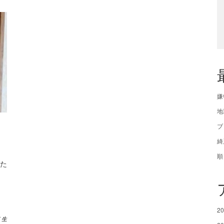
嫌
地
ブ
綺
順
た
2
く生