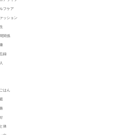
ルフケア
ァッション
生
間関係
康
忘録
人
ごはん
庭
族
せ
と体
い出