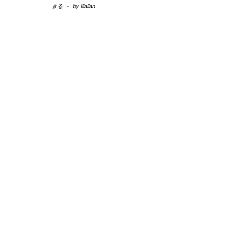
きる
-
by
Illallan