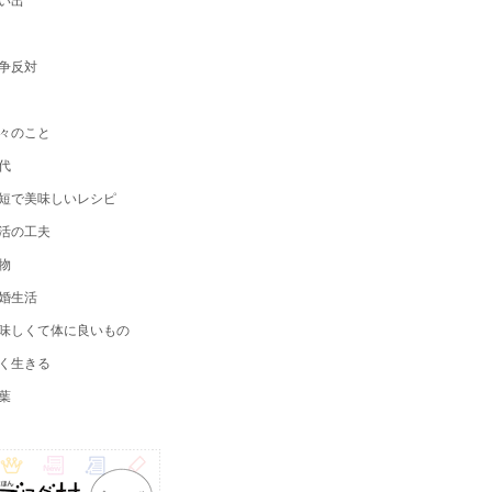
争反対
々のこと
代
短で美味しいレシピ
活の工夫
物
婚生活
味しくて体に良いもの
く生きる
葉