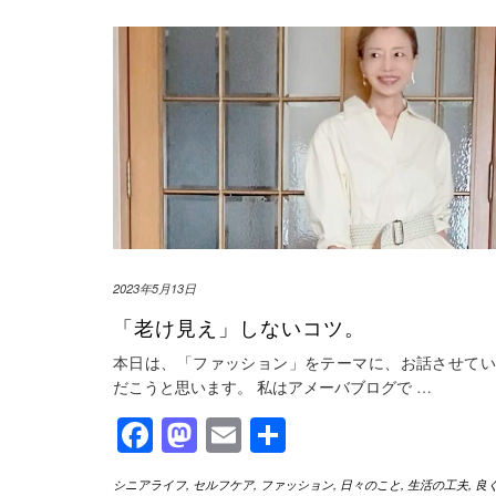
2023年5月13日
「老け見え」しないコツ。
本日は、「ファッション」をテーマに、お話させてい
だこうと思います。 私はアメーバブログで
…
Facebook
Mastodon
Email
共
有
シニアライフ
,
セルフケア
,
ファッション
,
日々のこと
,
生活の工夫
,
良