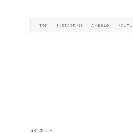
Skip
to
content
TOP
INSTAGRAM
AMEBLO
YOUTU
タグ:
装い