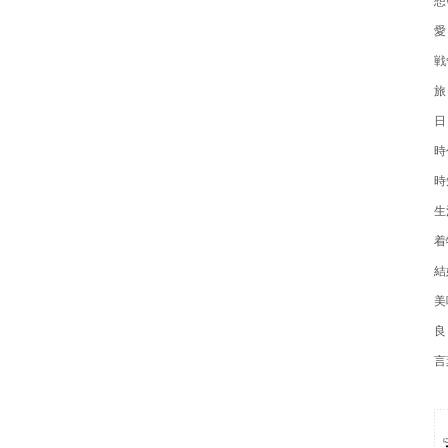
愛
戦
旅
日
時
時
生
着
結
美
良
言