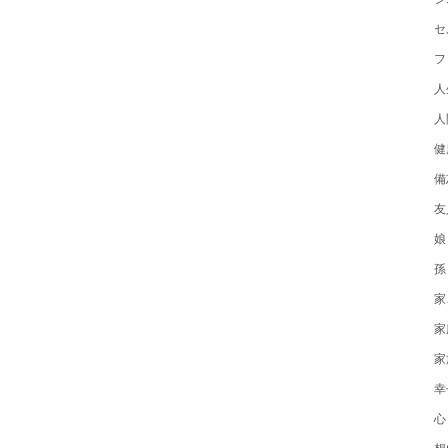
セ
フ
人
人
健
備
友
娘
孫
家
家
家
幸
心
想