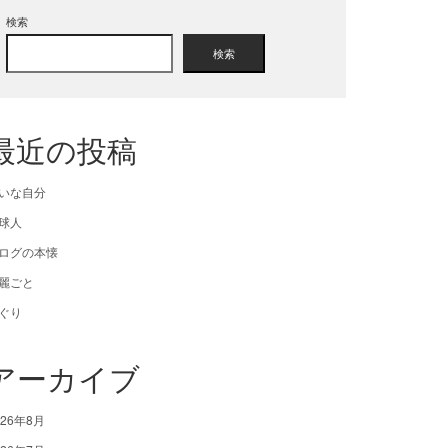
検索
検索
最近の投稿
いな自分
球人
ログの本懐
麗ごと
ぐり
アーカイブ
026年8月