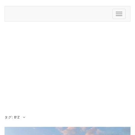
Skip
to
Toggle
content
Navigati
タグ:
B'Z