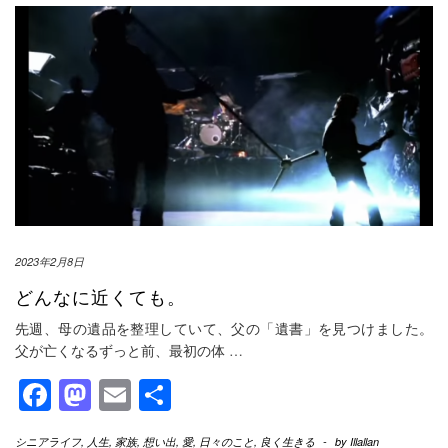
2023年2月8日
どんなに近くても。
先週、母の遺品を整理していて、父の「遺書」を見つけました。
父が亡くなるずっと前、最初の体
…
Facebook
Mastodon
Email
共
有
シニアライフ
,
人生
,
家族
,
想い出
,
愛
,
日々のこと
,
良く生きる
-
by
Illallan