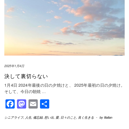
2025年1月4日
決して裏切らない
1月4日 2024年最後の日の夕焼けと、 2025年最初の日の夕焼け。
そして、今日の朝焼
…
Facebook
Mastodon
Email
共
有
シニアライフ
,
人生
,
備忘録
,
想い出
,
愛
,
日々のこと
,
良く生きる
-
by
Illallan